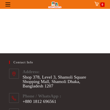
Skip
0
to
content
Contact Info
Address:
Shop 378, Level 3, Shamoli Square
Shopping Mall, Shamoli Dhaka,
Bangladesh 1207
Phone / WhatsApp :
+880 1812 696561
Opens