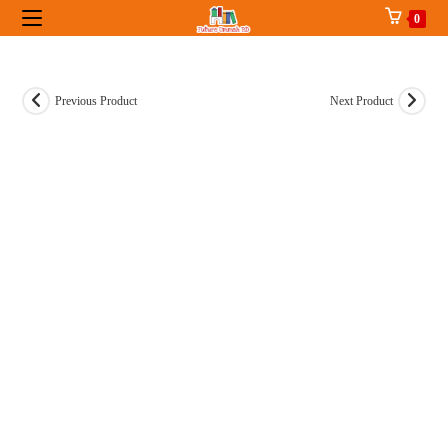
Skip
0
to
content
Previous Product
Next Product