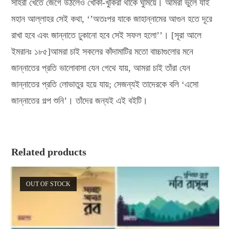
সাহরী খেতে জেগে উঠলেও খোকা-খুকিরা থাকে ঘুমিয়ে। আমরা ভুলে যাই
মহান আল্লাহর সেই কথা, ‘’অতঃপর যাকে জাহান্নামের আগুন হতে দূরে
রাখা হবে এবং জান্নাতে ঢুকানো হবে সেই সফল হলো’’। [সূরা আলে
ইমরানঃ ১৮৫]আমরা চাই সকলের কাঁদামাটির মতো বাচ্চাগুলোর মনে
জান্নাতের প্রতি ভালোবাসা যেন গেথে যায়, আমরা চাই তাঁরা যেন
জান্নাতের প্রতি লোভাতুর হয়ে যায়; সেজন্যই তাদেরকে বলি ‘এসো
জান্নাতের গল্প শুনি’। তাঁদের জন্যই এই বইটি।
Related products
OUT OF STOCK