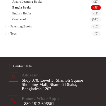
Arabic Learning Books
(29)
Bangla Books
(51)
English Books
(11)
Goodword
(140)
Parenting Books
(10)
Toys
(6)
Contact Info
Address:
Shop 378, Level 3, Shamoli Square
Shopping Mall, Shamoli Dhaka,
Bangladesh 1207
Phone / WhatsApp :
+880 1812 696561