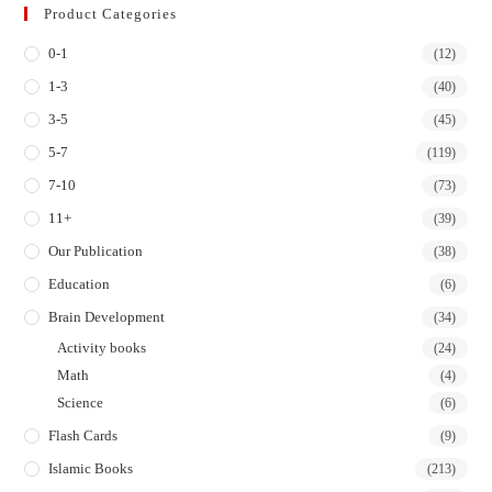
Product Categories
a
a
a
a
0-1
new
new
new
new
(12)
tab
tab
tab
tab
1-3
(40)
3-5
(45)
5-7
(119)
7-10
(73)
11+
(39)
Our Publication
(38)
Education
(6)
Brain Development
(34)
Activity books
(24)
Math
(4)
Science
(6)
Flash Cards
(9)
Islamic Books
(213)