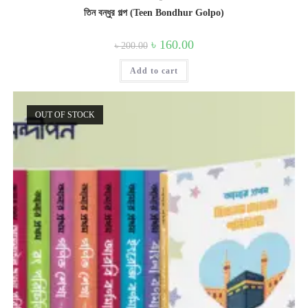
তিন বন্ধুর গল্প (Teen Bondhur Golpo)
Original
Current
৳
160.00
৳
200.00
price
price
was:
is:
Add to cart
৳ 200.00.
৳ 160.00.
OUT OF STOCK