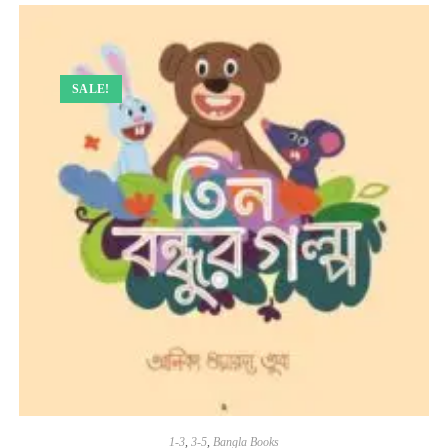
SALE!
1-3
,
3-5
,
Bangla Books