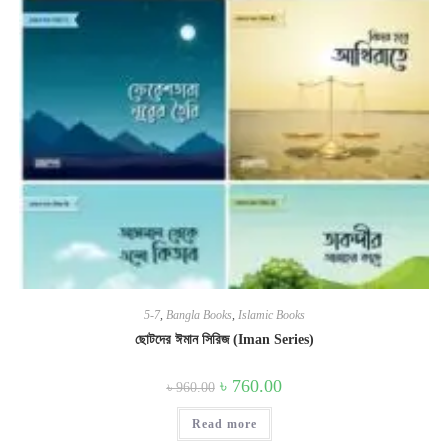
5-7
,
Bangla Books
,
Islamic Books
ছোটদের ঈমান সিরিজ (Iman Series)
Original
Current
৳
760.00
৳
960.00
price
price
was:
is:
Read more
৳ 960.00.
৳ 760.00.