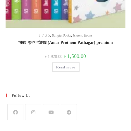
1-3
,
3-5
,
Bangla Books
,
Islamic Books
আমার প্রথম পাঠাগার (Amar Prothom Pathagar) premium
Original
Current
৳
1,500.00
৳
1,920.00
price
price
was:
is:
Read more
৳ 1,920.00.
৳ 1,500.00.
Follow Us
Opens
Opens
Opens
Opens
in
in
in
in