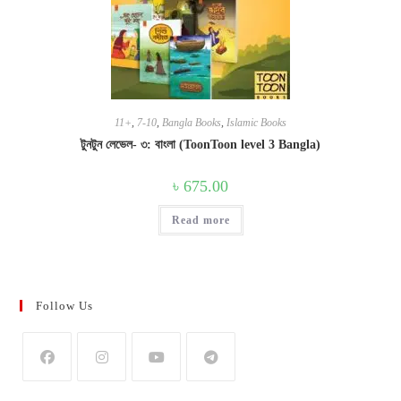
11+
,
7-10
,
Bangla Books
,
Islamic Books
টুনটুন লেভেল- ৩: বাংলা (ToonToon level 3 Bangla)
৳
675.00
Read more
Follow Us
Opens
Opens
Opens
Opens