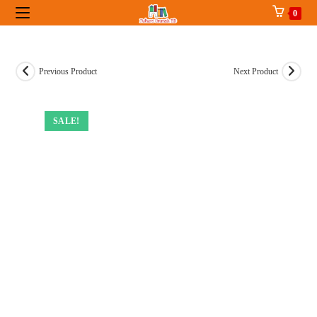
Skip
0
to
content
Previous Product
Next Product
SALE!