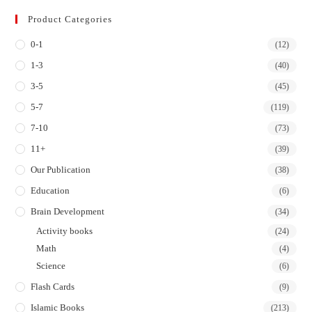
in
in
in
in
Product Categories
a
a
a
a
0-1
new
new
new
new
(12)
tab
tab
tab
tab
1-3
(40)
3-5
(45)
5-7
(119)
7-10
(73)
11+
(39)
Our Publication
(38)
Education
(6)
Brain Development
(34)
Activity books
(24)
Math
(4)
Science
(6)
Flash Cards
(9)
Islamic Books
(213)