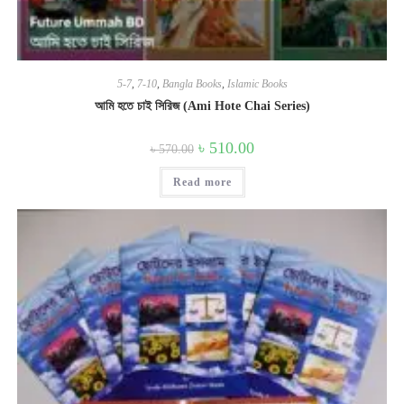
5-7
,
7-10
,
Bangla Books
,
Islamic Books
আমি হতে চাই সিরিজ (Ami Hote Chai Series)
Original
Current
৳
510.00
৳
570.00
price
price
was:
is:
Read more
৳ 570.00.
৳ 510.00.