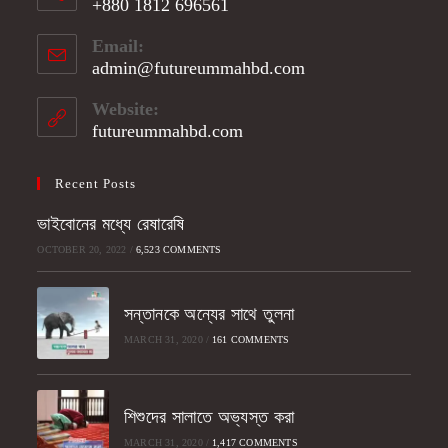
+880 1812 696561
Opens
Email:
in
admin@futureummahbd.com
Opens
your
in
application
your
Website:
application
futureummahbd.com
Recent Posts
ভাইবোনের মধ্যে রেষারেষি
OCTOBER 20, 2022
/
6,523 COMMENTS
সন্তানকে অন্যের সাথে তুলনা
MARCH 31, 2020
/
161 COMMENTS
শিশুদের সালাতে অভ্যস্ত করা
MARCH 31, 2020
/
1,417 COMMENTS