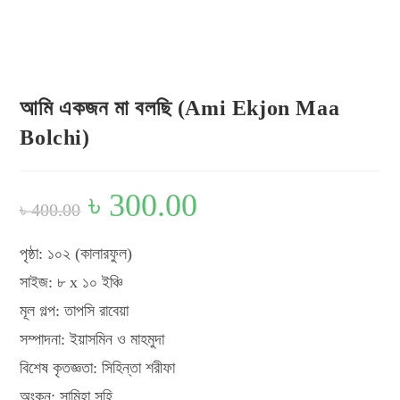
Flip to Back
Look inside
আমি একজন মা বলছি (Ami Ekjon Maa
Bolchi)
Original
৳
300.00
Current
৳
400.00
price
price
was:
is:
৳ 400.00.
৳ 300.00.
পৃষ্ঠা: ১০২ (কালারফুল)
সাইজ: ৮ x ১০ ইঞ্চি
মূল গল্প: তাপসি রাবেয়া
সম্পাদনা: ইয়াসমিন ও মাহমুদা
বিশেষ কৃতজ্ঞতা: সিহিন্তা শরীফা
অংকন: সামিহা সুহি