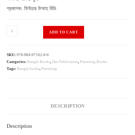
প্রকাশক: ফিউচার উম্মাহ বিডি
আমি
ADD TO CART
একজন
মা
বলছি
SKU:
978-984-97162-6-6
(Ami
Categories:
Bangla Books
,
Our Publication
,
Parenting Books
Ekjon
Tags:
Bangla books
,
Parenting
Maa
Bolchi)
quantity
DESCRIPTION
Description