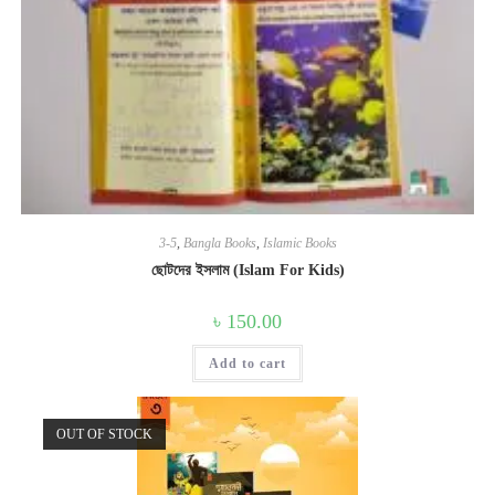
3-5
,
Bangla Books
,
Islamic Books
ছোটদের ইসলাম (Islam For Kids)
৳
150.00
Add to cart
OUT OF STOCK