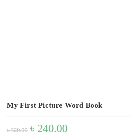
Flip to Back
Look inside
My First Picture Word Book
Original
৳
240.00
Current
৳
320.00
price
price
was:
is: