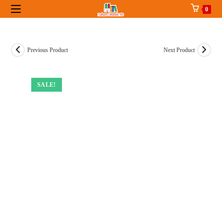
Skip
0
to
content
Previous Product
Next Product
SALE!