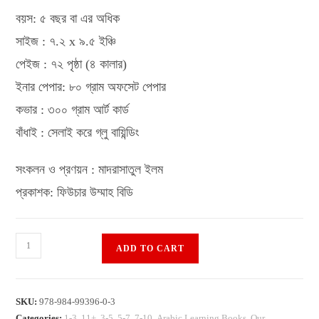
৳ 320.00.
৳ 240.00.
বয়স: ৫ বছর বা এর অধিক
সাইজ : ৭.২ x ৯.৫ ইঞ্চি
পেইজ : ৭২ পৃষ্ঠা (৪ কালার)
ইনার পেপার: ৮০ গ্রাম অফসেট পেপার
কভার : ৩০০ গ্রাম আর্ট কার্ড
বাঁধাই : সেলাই করে গ্লু বায়িন্ডিং
সংকলন ও প্রণয়ন : মাদরাসাতুল ইলম
প্রকাশক: ফিউচার উম্মাহ বিডি
My
ADD TO CART
First
Picture
Word
SKU:
978-984-99396-0-3
Book
Categories:
1-3
,
11+
,
3-5
,
5-7
,
7-10
,
Arabic Learning Books
,
Our