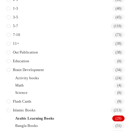
tab
tab
tab
tab
1-3
(40)
3-5
(45)
5-7
(119)
7-10
(73)
11+
(39)
Our Publication
(38)
Education
(6)
Brain Development
(34)
Activity books
(24)
Math
(4)
Science
(6)
Flash Cards
(9)
Islamic Books
(213)
Arabic Learning Books
(29)
Bangla Books
(51)