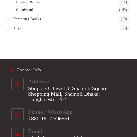
English Books
(11)
Goodword
(140)
Parenting Books
(10)
Toys
(6)
Contact Info
Address:
Shop 378, Level 3, Shamoli Square
Shopping Mall, Shamoli Dhaka,
Bangladesh 1207
Phone / WhatsApp :
+880 1812 696561
Opens
Email:
in