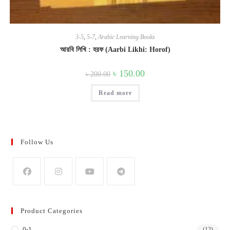
3-5
,
5-7
,
Arabic Learning Books
আরবি লিখি : হরফ (Aarbi Likhi: Horof)
Original
Current
৳
150.00
৳
200.00
price
price
was:
is:
Read more
৳ 200.00.
৳ 150.00.
Follow Us
Opens
Opens
Opens
Opens
in
in
in
in
Product Categories
a
a
a
a
0-1
new
new
new
new
(12)