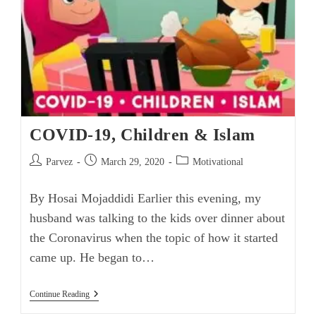
COVID-19, Children & Islam
Post
Post
Post
Parvez
March 29, 2020
Motivational
author:
published:
category:
By Hosai Mojaddidi Earlier this evening, my
husband was talking to the kids over dinner about
the Coronavirus when the topic of how it started
came up. He began to…
COVID-
Continue Reading
19,