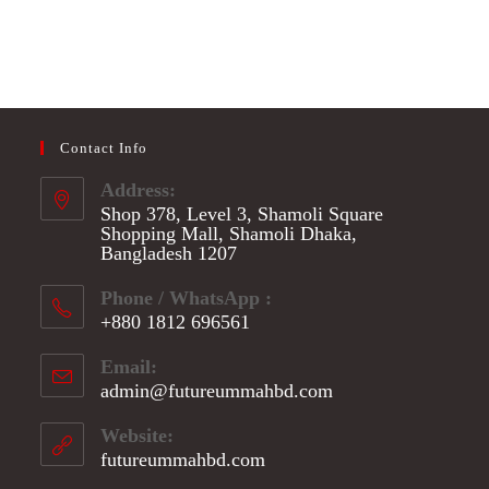
Children
&
Islam
Contact Info
Address:
Shop 378, Level 3, Shamoli Square
Shopping Mall, Shamoli Dhaka,
Bangladesh 1207
Phone / WhatsApp :
+880 1812 696561
Opens
Email:
in
admin@futureummahbd.com
Opens
your
in
application
your
Website:
application
futureummahbd.com