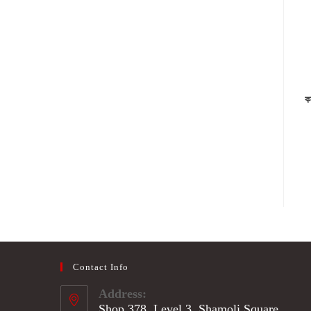
ক
Contact Info
Address:
Shop 378, Level 3, Shamoli Square