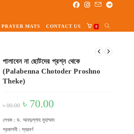
PRAYER MATS
CONTACT US
TOGGLE
0
WEBSITE
SEARCH
পালাবেন না ছোটদের প্রশ্ন থেকে
(Palabenna Chotoder Proshno
Theke)
Original
৳
70.00
Current
৳
90.00
price
price
was:
is:
৳ 90.00.
৳ 70.00.
লেখক : ড. আবদুল্লাহ মুহাম্মাদ
প্রকাশনী : স্বরবর্ণ