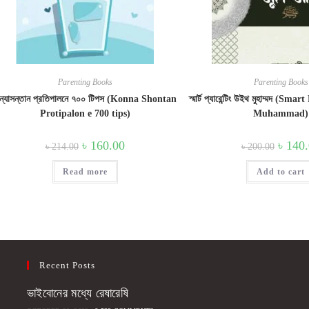
Parenting Books
Parenting Books
ন্যাসন্তান প্রতিপালনে ৭০০ টিপস (Konna Shontan
স্মার্ট প্যারেন্টিং উইথ মুহাম্মদ (S
Protipalon e 700 tips)
Muhammad)
Original
Current
Origina
৳
160.00
৳
140
৳
214.00
৳
200.00
price
price
price
was:
is:
was:
Read more
৳ 214.00.
৳ 160.00.
Add to cart
৳ 200.0
Recent Posts
ভাইবোনের মধ্যে রেষারেষি