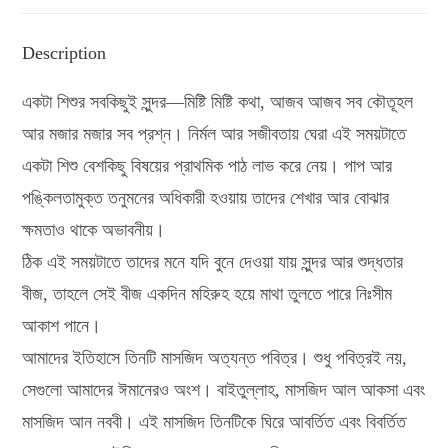
Description
একটা শিশুর সবকিছুই সুন্দর—মিষ্টি মিষ্টি কথা, আজব আজব সব কৌতূহল
আর মজার মজার সব প্রশ্ন। নির্মল আর সজীবতায় ঘেরা এই সময়টাতে
একটা শিশু বেশকিছু বিষয়ের প্রাথমিক পাঠ লাভ করে নেয়। পাপ আর
পঙ্কিলতামুক্ত তনুমনের অধিকারী হওয়ায় তাদের শেখার আর বোঝার
ক্ষমতাও থাকে অভাবনীয়।
ঠিক এই সময়টাতে তাদের মনে যদি বুনে দেওয়া যায় সুন্দর আর শুদ্ধতার
বীজ, তাহলে সেই বীজ একদিন মহিরুহ হয়ে মাথা তুলতে পারে নিঃসীম
আকাশ পানে।
আমাদের ইতিহাসে তিনটি মাসজিদ অত্যন্ত পবিত্র। শুধু পবিত্রই নয়,
সেগুলো আমাদের ঈমানেরও অংশ। বাইতুল্লাহ, মাসজিদ আল আকসা এবং
মাসজিদ আন নববী। এই মাসজিদ তিনটিকে ঘিরে আবর্তিত এবং বিবর্তিত