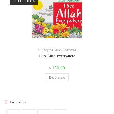
OUT OF STOCK
5-7
,
English Books
,
Goodword
I See Allah Everywhere
৳
150.00
Read more
Follow Us