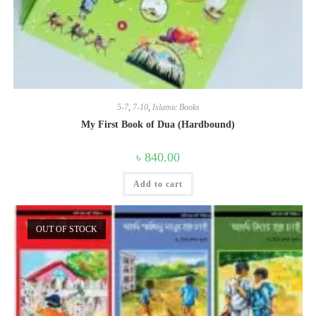
5-7
,
7-10
,
Islamic Books
My First Book of Dua (Hardbound)
৳
840.00
Add to cart
OUT OF STOCK