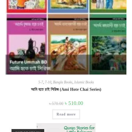
5-7
,
7-10
,
Bangla Books
,
Islamic Books
আমি হতে চাই সিরিজ (Ami Hote Chai Series)
Original
Current
৳
510.00
৳
570.00
price
price
was:
is:
Read more
৳ 570.00.
৳ 510.00.