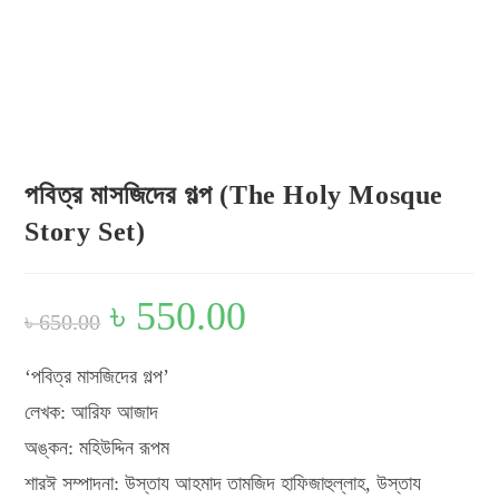
Look inside
পবিত্র মাসজিদের গল্প (The Holy Mosque
Story Set)
Original
৳
550.00
Current
৳
650.00
price
price
was:
is:
৳ 650.00.
৳ 550.00.
‘পবিত্র মাসজিদের গল্প’
লেখক: আরিফ আজাদ
অঙ্কন: মহিউদ্দিন রূপম
শারঈ সম্পাদনা: উস্তায আহমাদ তামজিদ হাফিজাহুল্লাহ, উস্তায