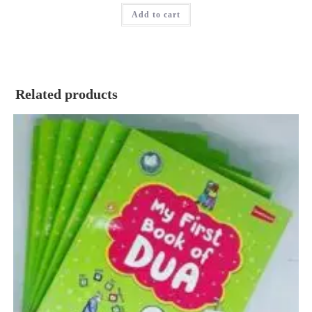
was:
is:
Add to cart
৳ 120.00.
৳ 90.00.
Related products