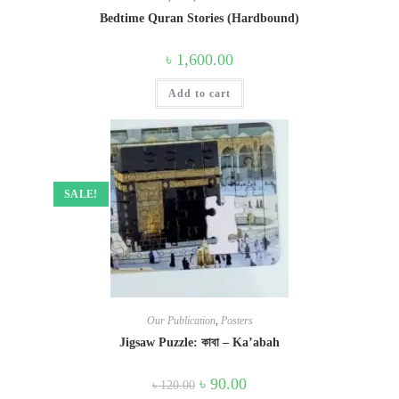
Bedtime Quran Stories (Hardbound)
৳
1,600.00
Add to cart
SALE!
Our Publication
,
Posters
Jigsaw Puzzle: কাবা – Ka’abah
Original
Current
৳
90.00
৳
120.00
price
price