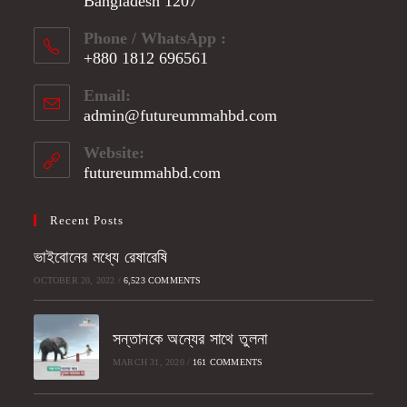
Bangladesh 1207
Phone / WhatsApp :
+880 1812 696561
Opens
Email:
in
admin@futureummahbd.com
Opens
your
in
application
your
Website:
application
futureummahbd.com
Recent Posts
ভাইবোনের মধ্যে রেষারেষি
OCTOBER 20, 2022
/
6,523 COMMENTS
সন্তানকে অন্যের সাথে তুলনা
MARCH 31, 2020
/
161 COMMENTS