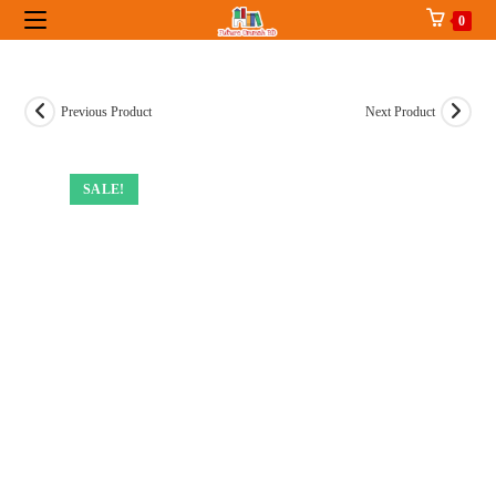
Skip
0
to
content
Previous Product
Next Product
SALE!