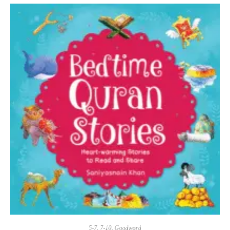
5-7
,
7-10
,
Goodword